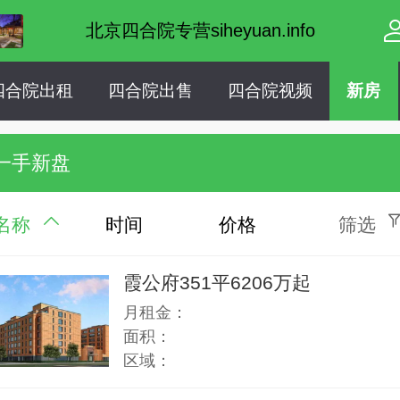
北京四合院专营siheyuan.info
四合院出租
四合院出售
四合院视频
新房
一手新盘
名称
时间
价格
筛选
霞公府351平6206万起
月租金：
面积：
区域：