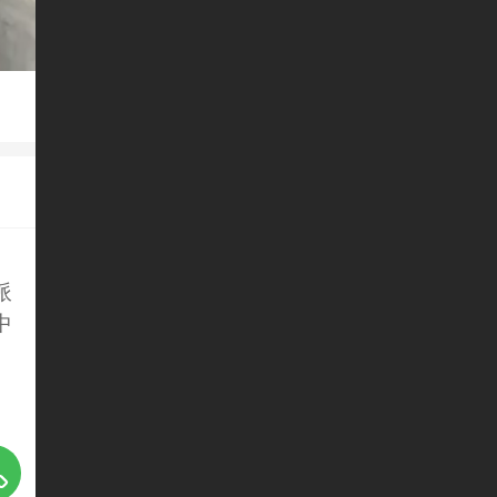
派
中
、