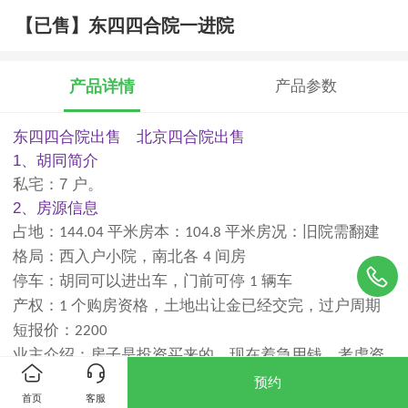
【已售】东四四合院一进院
产品详情
产品参数
东四四合院出售 北京四合院出售
1、胡同简介
私宅：7 户。
2、房源信息
占地：
平米房本：
平米房况：旧院需翻建
144.04
104.8
格局：西入户小院，南北各
间房
4
停车：胡同可以进出车，门前可停
辆车
1
产权：
个购房资格，土地出让金已经交完，过户周期
1
短报价：
2200
业主介绍：房子是投资买来的，现在着急用钱，考虑资
产变现
预约
首页
客服
3、房源优势