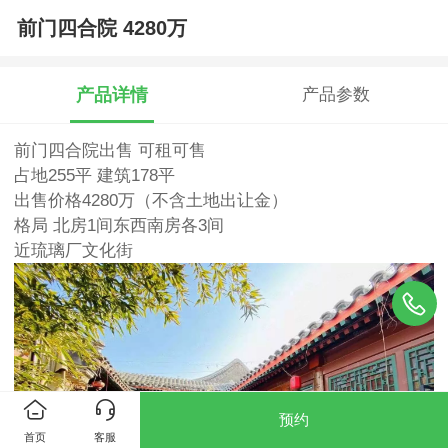
前门四合院 4280万
产品详情
产品参数
前门四合院出售 可租可售
占地255平 建筑178平
出售价格4280万（不含土地出让金）
格局 北房1间东西南房各3间
近琉璃厂文化街
预约
首页
客服