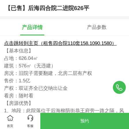
【已售】后海四合院二进院626平
产品详情
产品参数
点击跳转到主页（租售四合院110套158.1090.1580）
【基本信息】
占地：626.04㎡
建筑：576㎡（无违建）
房况：旧院子需要翻建，北房二层有产权
售价：1.5
亿
产权：双证齐全已交纳出让金
看房：随时看
【房源优势】
1、地段：此院落位于后海柳荫街恭王府旁一路之隔，风
水宝地
预约
2、环境：胡同宽敞整洁双车道，无公厕、违建等杂乱现
首页
客服